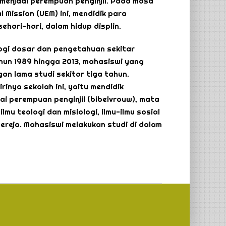
menjadi perempuan penginjil. Pada masa
 Mission (UEM) ini, mendidik para
hari-hari, dalam hidup displin.
logi dasar dan pengetahuan sekitar
ahun 1989 hingga 2013, mahasiswi yang
an lama studi sekitar tiga tahun.
inya sekolah ini, yaitu mendidik
 perempuan penginjil (bibelvrouw), mata
u teologi dan misiologi, ilmu-ilmu sosial
 gereja. Mahasiswi melakukan studi di dalam