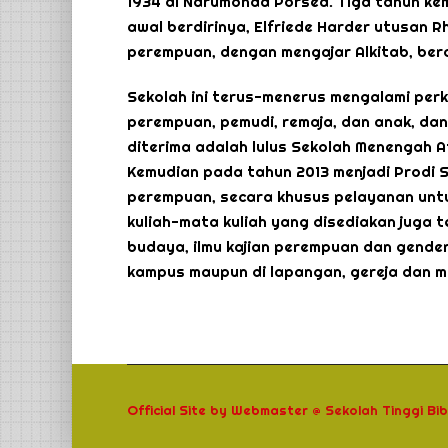
1934 di Narumonda Porsea. Tiga tahun kem
awal berdirinya, Elfriede Harder utusan R
perempuan, dengan mengajar Alkitab, berd
Sekolah ini terus-menerus mengalami per
perempuan, pemudi, remaja, dan anak, dan 
diterima adalah lulus Sekolah Menengah At
Kemudian pada tahun 2013 menjadi Prodi S-
perempuan, secara khusus pelayanan untu
kuliah-mata kuliah yang disediakan juga t
budaya, ilmu kajian perempuan dan gender, 
kampus maupun di lapangan, gereja dan m
Official Site
by
Webmaster @
Sekolah Tinggi Bi