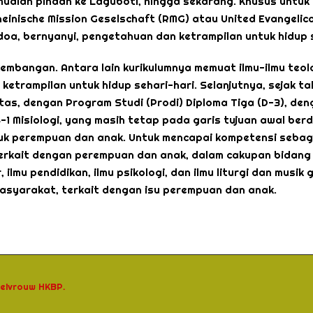
udian pindah ke Laguboti, hingga sekarang. Khusus untuk 
heinische Mission Geselschaft (RMG) atau United Evangelical
oa, bernyanyi, pengetahuan dan ketrampilan untuk hidup se
kembangan. Antara lain kurikulumnya memuat ilmu-ilmu teo
ketrampilan untuk hidup sehari-hari. Selanjutnya, sejak t
as, dengan Program Studi (Prodi) Diploma Tiga (D-3), deng
1 Misiologi, yang masih tetap pada garis tujuan awal berdir
k perempuan dan anak. Untuk mencapai kompetensi sebagai
erkait dengan perempuan dan anak, dalam cakupan bidang ilm
ilmu pendidikan, ilmu psikologi, dan ilmu liturgi dan musik
asyarakat, terkait dengan isu perempuan dan anak.
belvrouw HKBP.