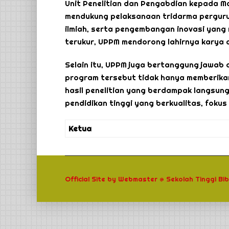
Unit Penelitian dan Pengabdian kepada M
mendukung pelaksanaan tridarma pergurua
ilmiah, serta pengembangan inovasi yang 
terukur, UPPM mendorong lahirnya karya 
Selain itu, UPPM juga bertanggung jawa
program tersebut tidak hanya memberikan
hasil penelitian yang berdampak langsun
pendidikan tinggi yang berkualitas, foku
Ketua
Official Site
by
Webmaster @
Sekolah Tinggi Bi