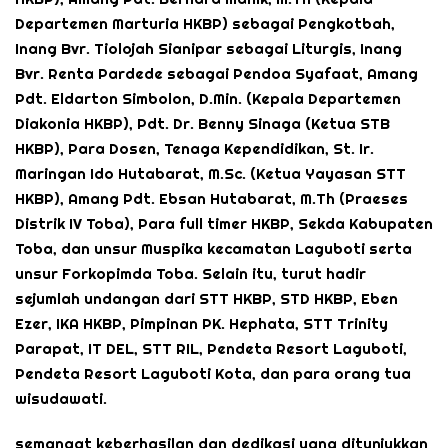
Departemen Marturia HKBP) sebagai Pengkotbah,
Inang Bvr. Tiolojah Sianipar sebagai Liturgis, Inang
Bvr. Renta Pardede sebagai Pendoa Syafaat, Amang
Pdt. Eldarton Simbolon, D.Min. (Kepala Departemen
Diakonia HKBP), Pdt. Dr. Benny Sinaga (Ketua STB
HKBP), Para Dosen, Tenaga Kependidikan, St. Ir.
Maringan Ido Hutabarat, M.Sc. (Ketua Yayasan STT
HKBP), Amang Pdt. Ebsan Hutabarat, M.Th (Praeses
Distrik IV Toba), Para full timer HKBP, Sekda Kabupaten
Toba, dan unsur Muspika kecamatan Laguboti serta
unsur Forkopimda Toba. Selain itu, turut hadir
sejumlah undangan dari STT HKBP, STD HKBP, Eben
Ezer, IKA HKBP, Pimpinan PK. Hephata, STT Trinity
Parapat, IT DEL, STT RIL, Pendeta Resort Laguboti,
Pendeta Resort Laguboti Kota, dan para orang tua
wisudawati.
semangat keberhasilan dan dedikasi yang ditunjukkan