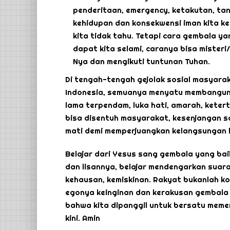
penderitaan, emergency, ketakutan, tant
kehidupan dan konsekwensi iman kita k
kita tidak tahu. Tetapi cara gembala yan
dapat kita selami, caranya bisa mister
Nya dan mengikuti tuntunan Tuhan.
Di tengah-tengah gejolak sosial masyar
Indonesia, semuanya menyatu membangun
lama terpendam, luka hati, amarah, keter
bisa disentuh masyarakat, kesenjangan so
mati demi memperjuangkan kelangsungan 
Belajar dari Yesus sang gembala yang baik
dan lisannya, belajar mendengarkan suar
kehausan, kemiskinan. Rakyat bukanlah kom
egonya keinginan dan kerakusan gembala i
bahwa kita dipanggil untuk bersatu memer
kini. Amin