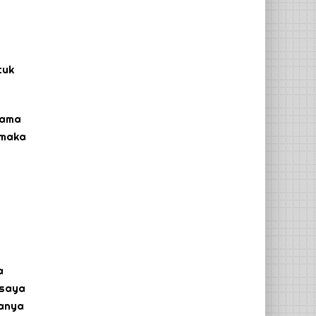
tuk
tama
 maka
a
 saya
Hanya