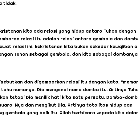
 tidak.
ristenan kita ada relasi yang hidup antara Tuhan dengan 
ambaran relasi itu adalah relasi antara gembala dan domb
ewat relasi ini, kekristenan kita bukan sekedar kewajiban
 dengan Tuhan sebagai gembala, dan kita sebagai dombanya
 disebutkan dan digambarkan relasi itu dengan kata: “meman
tahu namanya. Dia mengenal nama domba itu. Artinya Tuh
kan tetapi Dia menilik hati kita satu persatu. Domba-dom
uara-Nya dan mengikut Dia. Artinya totalitas hidup dan
 gembala yang baik itu. Allah berbicara kepada kita dala