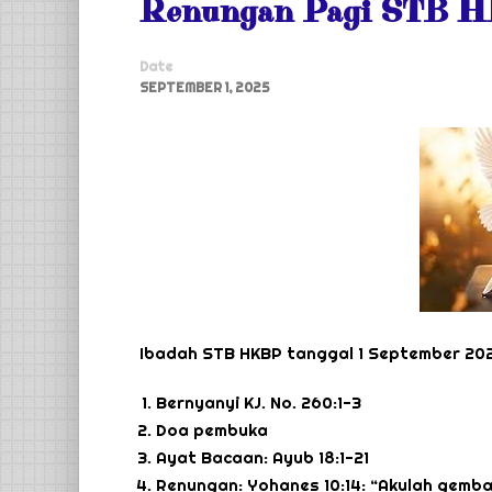
Renungan Pagi STB H
Date
SEPTEMBER 1, 2025
Ibadah STB HKBP tanggal 1 September 20
Bernyanyi KJ. No. 260:1-3
Doa pembuka
Ayat Bacaan: Ayub 18:1-21
Renungan: Yohanes 10:14: “Akulah gem