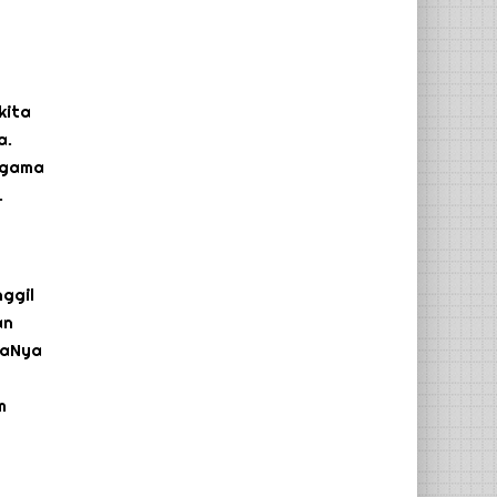
kita
a.
 agama
.
ggil
an
baNya
m