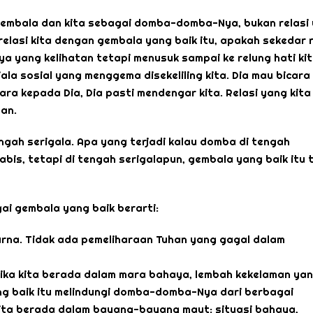
embala dan kita sebagai domba-domba-Nya, bukan relasi
 relasi kita dengan gembala yang baik itu, apakah sekedar r
ya yang kelihatan tetapi menusuk sampai ke relung hati ki
ala sosial yang menggema disekeliling kita. Dia mau bicara
cara kepada Dia, Dia pasti mendengar kita. Relasi yang kita
an.
ngah serigala. Apa yang terjadi kalau domba di tengah
abis, tetapi di tengah serigalapun, gembala yang baik itu 
ai gembala yang baik berarti:
rna. Tidak ada pemeliharaan Tuhan yang gagal dalam
etika kita berada dalam mara bahaya, lembah kekelaman ya
ng baik itu melindungi domba-domba-Nya dari berbagai
ita berada dalam bayang-bayang maut: situasi bahaya,