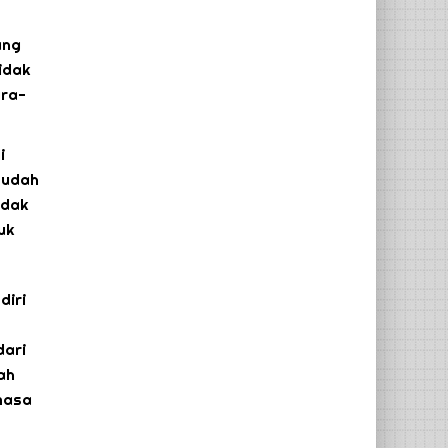
ang
idak
ara-
i
sudah
idak
uk
diri
dari
ah
masa