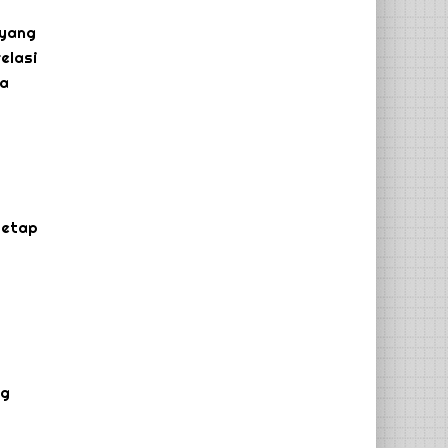
 yang
elasi
ta
tetap
ng