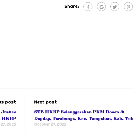
Share:
us post
Next post
Justice
STB HKBP Selenggarakan PKM Dosen di
ia HKBP
Dapdap, Tarabunga, Kec. Tampahan, Kab. Tob
27, 2025
October 27, 2025