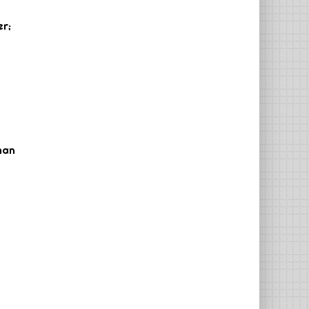
er;
man