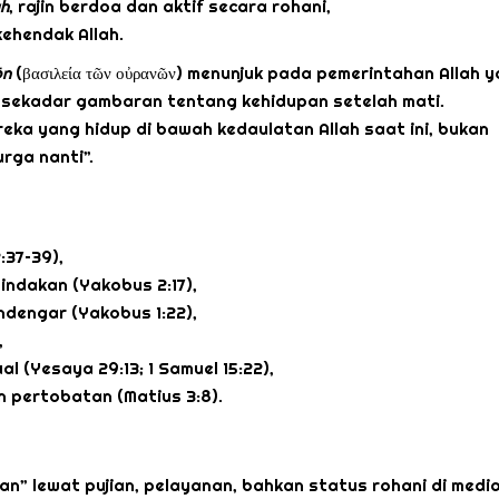
ah
, rajin berdoa dan aktif secara rohani,
ehendak Allah.
ō
n
(βασιλεία τῶν οὐρανῶν) menunjuk pada pemerintahan Allah 
 sekadar gambaran tentang kehidupan setelah mati.
eka yang hidup di bawah kedaulatan Allah saat ini, bukan
rga nanti”.
:37–39),
indakan (Yakobus 2:17),
ndengar (Yakobus 1:22),
,
 (Yesaya 29:13; 1 Samuel 15:22),
 pertobatan (Matius 3:8).
han” lewat pujian, pelayanan, bahkan status rohani di medi