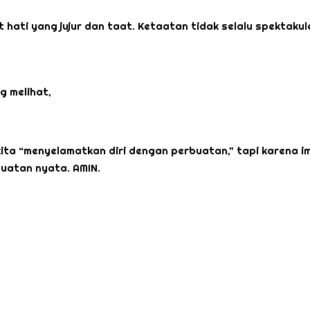
 hati yang jujur dan taat. Ketaatan tidak selalu spektakul
g melihat,
kita “menyelamatkan diri dengan perbuatan,” tapi karena i
buatan nyata. AMIN.