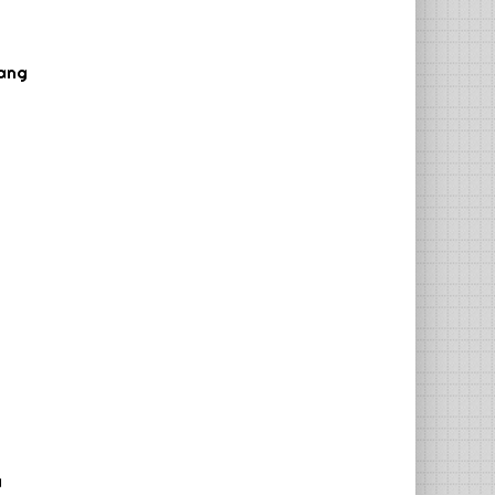
yang
a