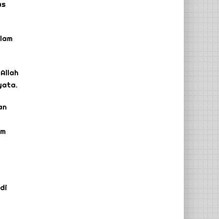
as
alam
Allah
yata.
an
um
di