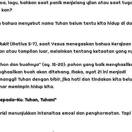
a, lagu, bahkan saat panik menjelang ujian atau saat tug
u kan?
 bahwa menyebut nama Tuhan belum tentu kita hidup di d
Bukit
(Matius 5–7), saat Yesus menegaskan bahwa Kerajaan 
n atau tampilan luar, melainkan tentang ketaatan yang n
hon dan buahnya” (ay. 15–20): pohon yang baik menghasilk
ghasilkan buah akan ditebang. Maka, ayat 21 ini menjadi
manggil Tuhan dengan bibir, jika hati dan tindakan kita bel
ar memimpin hidup kita.
epada-Ku: Tuhan, Tuhan!”
rie
) menunjukkan intensitas emosi dan penghormatan. Tapi 