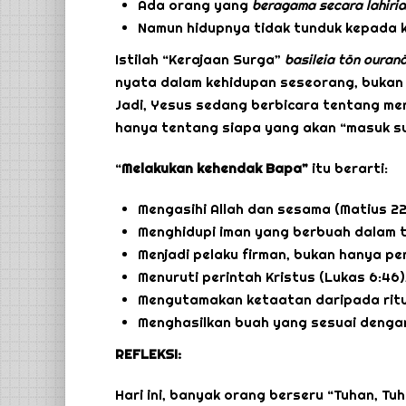
Ada orang yang
beragama secara lahiri
Namun hidupnya tidak tunduk kepada k
Istilah “Kerajaan Surga”
basileia t
ō
n ouran
nyata dalam kehidupan seseorang, bukan
Jadi, Yesus sedang berbicara tentang mer
hanya tentang siapa yang akan “masuk su
“
Melakukan kehendak Bapa”
itu berarti:
Mengasihi Allah dan sesama (Matius 22
Menghidupi iman yang berbuah dalam t
Menjadi pelaku firman, bukan hanya pe
Menuruti perintah Kristus (Lukas 6:46)
Mengutamakan ketaatan daripada ritual
Menghasilkan buah yang sesuai dengan
REFLEKSI:
Hari ini, banyak orang berseru “Tuhan, Tu