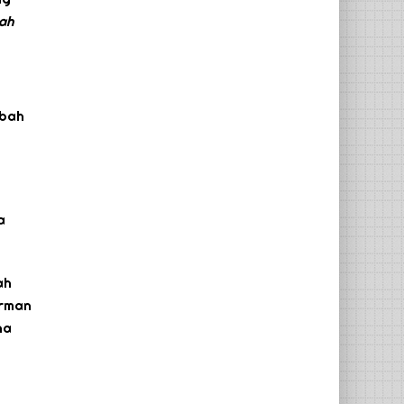
lah
ubah
a
ah
irman
na