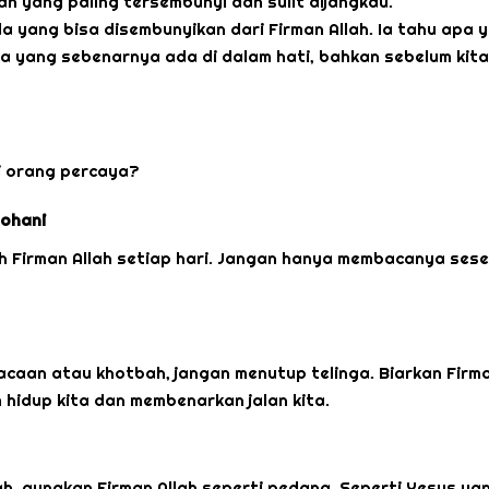
n yang paling tersembunyi dan sulit dijangkau.
a yang bisa disembunyikan dari Firman Allah. Ia tahu apa 
apa yang sebenarnya ada di dalam hati, bahkan sebelum kita
i orang percaya?
Rohani
uh Firman Allah setiap hari. Jangan hanya membacanya sesek
bacaan atau khotbah, jangan menutup telinga. Biarkan Firma
hidup kita dan membenarkan jalan kita.
 gunakan Firman Allah seperti pedang. Seperti Yesus ya