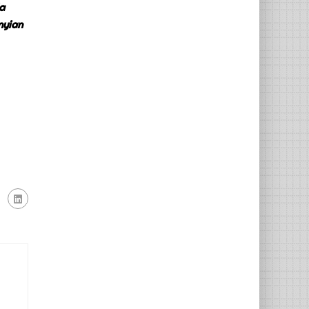
a
nyian