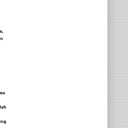
m,
an
tau
lah
ang.