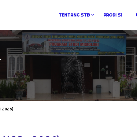
TENTANG STB
PRODI S1
N
ei 2026)