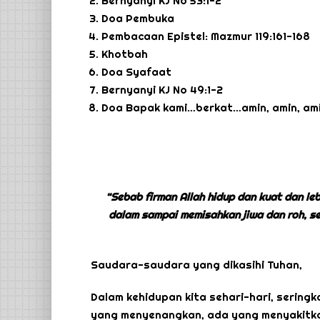
Bernyanyi KJ No 53:1-2
Doa Pembuka
Pembacaan Epistel: Mazmur 119:161-168
Khotbah
Doa Syafaat
Bernyanyi KJ No 49:1-2
Doa Bapak kami…berkat…amin, amin, ami
“Sebab firman Allah hidup dan kuat dan l
dalam sampai memisahkan jiwa dan roh, 
Saudara-saudara yang dikasihi Tuhan,
Dalam kehidupan kita sehari-hari, sering
yang menyenangkan, ada yang menyakitk