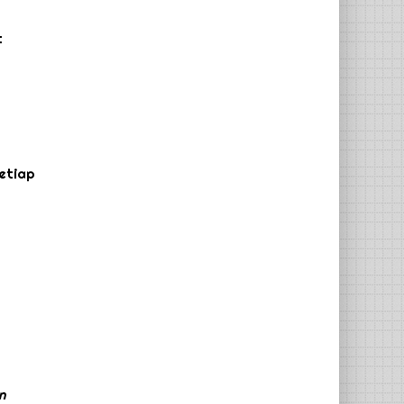
t
setiap
n