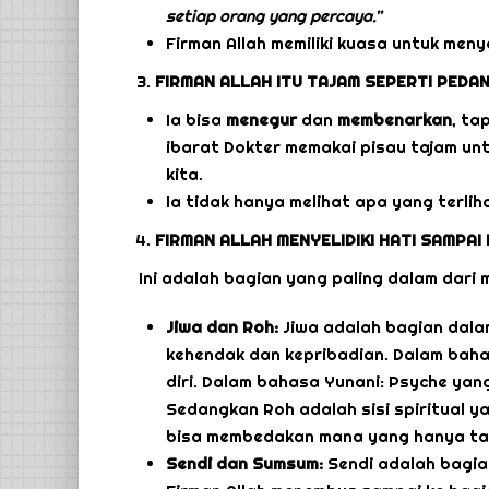
setiap orang yang percaya.”
Firman Allah memiliki kuasa untuk men
FIRMAN ALLAH ITU TAJAM SEPERTI PEDA
Ia bisa
menegur
dan
membenarkan
, ta
ibarat Dokter memakai pisau tajam u
kita.
Ia tidak hanya melihat apa yang terlih
FIRMAN ALLAH MENYELIDIKI HATI SAMPAI
Ini adalah bagian yang paling dalam dari m
Jiwa dan Roh:
Jiwa adalah bagian dalam
kehendak dan kepribadian. Dalam baha
diri. Dalam bahasa Yunani: Psyche yan
Sedangkan Roh adalah sisi spiritual y
bisa membedakan mana yang hanya tam
Sendi dan Sumsum:
Sendi adalah bagia