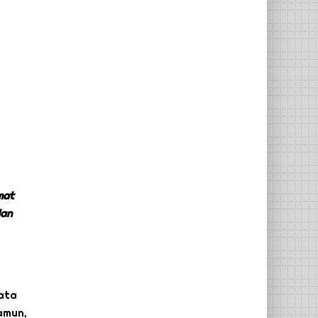
mat
dan
ata
amun,