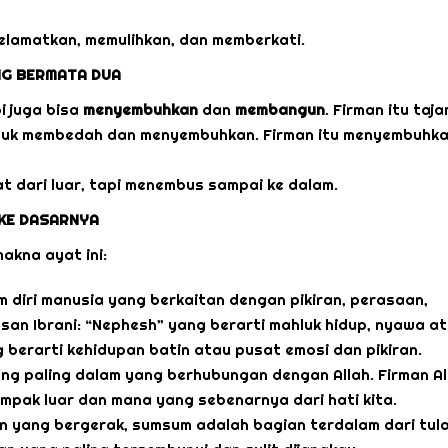
yelamatkan, memulihkan, dan memberkati.
NG BERMATA DUA
pi juga bisa
menyembuhkan
dan
membangun
. Firman itu taja
ntuk membedah dan menyembuhkan. Firman itu menyembuhk
at dari luar, tapi menembus sampai ke dalam.
 KE DASARNYA
akna ayat ini:
 diri manusia yang berkaitan dengan pikiran, perasaan,
san Ibrani: “Nephesh” yang berarti mahluk hidup, nyawa a
g berarti kehidupan batin atau pusat emosi dan pikiran.
ang paling dalam yang berhubungan dengan Allah. Firman Al
pak luar dan mana yang sebenarnya dari hati kita.
n yang bergerak, sumsum adalah bagian terdalam dari tul