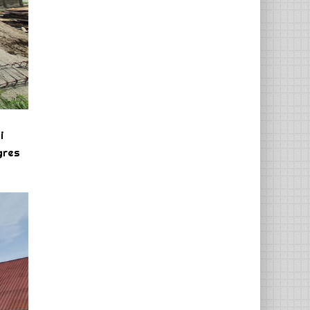
i
gres